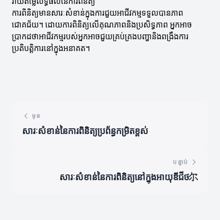
វាយតម្លៃលទ្ធផលនៃការពិនិត្យ
ការពិនិត្យមានសារៈសំខាន់ក្នុងការជួយអាជីវកម្មទទួលបានភាព
ជោគជ័យ។ ដោយការពិនិត្យលើគុណភាពនិងប្រសិទ្ធភាព អ្នកអាច
ប្រាកដថាអាជីវកម្មរបស់អ្នកអាចជួយគ្រប់គ្រងបញ្ហានិងពង្រឹងការ
ប្រតិបត្តិការនៅក្នុងអនាគត។
មុន
សារៈសំខាន់នៃការពិនិត្យប្រព័ន្ធកម្រិតខ្ពស់
បន្ទាប់
សារៈសំខាន់នៃការពិនិត្យនៅក្នុងអាយុឌីជីថ尔