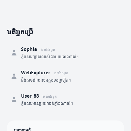
មតិអ្នកប្រើ
Sophia
២ ម៉ោងមុន
ខ្លឹមសារច្បាស់លាស់ ងាយយល់ណាស់។
WebExplorer
២ ម៉ោងមុន
នឹងតាមដានរាល់អត្ថបទបន្តទៀត។
User_88
២ ម៉ោងមុន
ខ្លឹមសារមានប្រយោជន៍ខ្លាំងណាស់។
បញ្ចេញមតិ