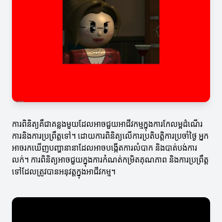
ការពិនិត្យគឺជាគន្លងមួយដែលអាចជួយអាជីវកម្មក្នុងការកែលម្អដំណើរ
ការនិងការប្រព្រឹត្តទៅ។ ដោយការពិនិត្យលើការប្រតិបត្តិការប្រចាំថ្ងៃ អ្នក
អាចរកឃើញបញ្ហានានាដែលអាចបង្កើតការលំបាក និងបាត់បង់ការ
លក់។ ការពិនិត្យអាចជួយក្នុងការកំណត់កម្រិតគុណភាព និងការប្រព្រឹត្ត
ទៅដែលត្រូវបានអនុវត្តក្នុងអាជីវកម្ម។