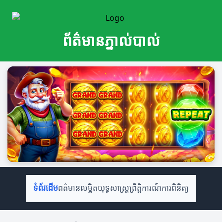
ព័ត៌មានភ្នាល់បាល់
ទំព័រដើម
ពត៌មានលម្អិត
យុទ្ធសាស្ត្រ
ព្រឹត្តិការណ៍
ការពិនិត្យ