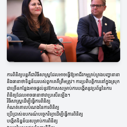
ការពិនិត្យបន្តគឺជាវិធីសាស្ត្រដែលអាចធ្វើឱ្យអាជីវកម្មគ្រប់គ្រងបញ្ហានានា
និងធានាថាទិន្នន័យរបស់ពួកគេគឺត្រឹមត្រូវ។ ការប្រតិបត្តិការនៅក្នុងស្រុក
ជាច្រើនកន្លែងអាចផ្តល់នូវឱកាសសម្រាប់ការបង្កើតនូវប្រព័ន្ធនៃការ
ពិនិត្យដែលអាចធានាថាវាប្រសើរឡើង។
វិធីសាស្ត្រដើម្បីធ្វើការពិនិត្យ
កំណត់គោលបំណងនៃការពិនិត្យ
ប្រើប្រាស់ឧបករណ៍បច្ចេកវិទ្យាដើម្បីធ្វើការពិនិត្យ
បង្កើតទិន្នន័យសម្រាប់ការពិនិត្យ