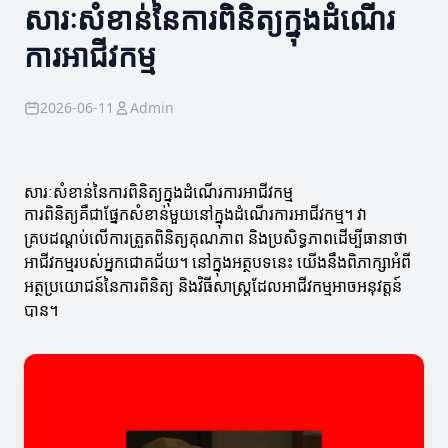
សារៈសំខាន់នៃការពិនិត្យក្នុងដំណើរ
ការអាជីវកម្ម
2026-06-11
Admin
សារៈសំខាន់នៃការពិនិត្យក្នុងដំណើរការអាជីវកម្ម
ការពិនិត្យគឺជាផ្នែកសំខាន់មួយនៅក្នុងដំណើរការអាជីវកម្ម។ វា
គ្របដណ្តប់លើការត្រួតពិនិត្យគុណភាព និងប្រសិទ្ធភាពដើម្បីធានាថា
អាជីវកម្មរបស់អ្នកជោគជ័យ។ នៅក្នុងអត្ថបទនេះ យើងនឹងពិភាក្សាអំពី
អត្ថប្រយោជន៍នៃការពិនិត្យ និងវិធីសាស្ត្រដែលអាជីវកម្មអាចអនុវត្តន៍
បាន។