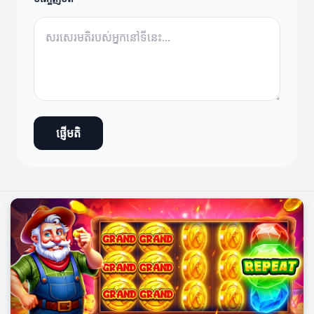
ផ្ញើមតិ