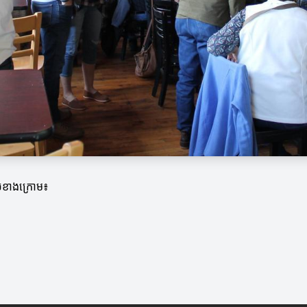
ូចខាងក្រោម៖