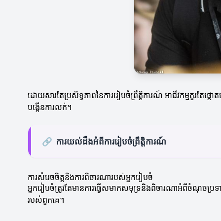
ដោយសារតែប្រសិទ្ធភាពនៃការរៀបចំព្រឹត្តិការណ៍ អាជីវកម្មគួរតែផ្ត
បង្កើនការលក់។
🔗
ការយល់ដឹងអំពីការរៀបចំព្រឹត្តិការណ៍
ការសំរេចចិត្តនិងការពិចារណារបស់អ្នករៀបចំ
អ្នករៀបចំត្រូវតែមានការធ្វើសមាកសមុទ្រនិងពិចារណាអំពីចំណុចប្រទា
របស់ពួកគេ។