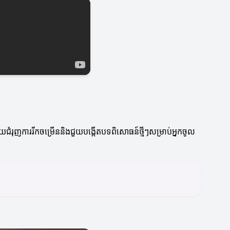
ួយជំរុញការរីកចម្រើននិងជួយបង្កើតបទពិសោធន៍ថ្មីៗសម្រាប់អ្នកចូល