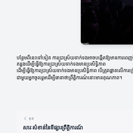
បន្ថែមពីនេះទៅទៀត ការប្រាស្រ័យទាក់ទងអាចបង្កើតឱ្យមានការពេញចិត្
គន្លងដើម្បីធ្វើឱ្យការប្រាស្រ័យទាក់ទងមានប្រសិទ្ធិភាព
ដើម្បីធ្វើឱ្យការប្រាស្រ័យទាក់ទងមានប្រសិទ្ធិភាព បើត្រូវផ្តោ
ជាមួយអ្នកចូលរួមដើម្បីធានាថាព្រឹត្តិការណ៍នោះមានគុណភាព។
មុន
សារៈសំខាន់នៃទីផ្សារ​ព្រឹត្តិការណ៍