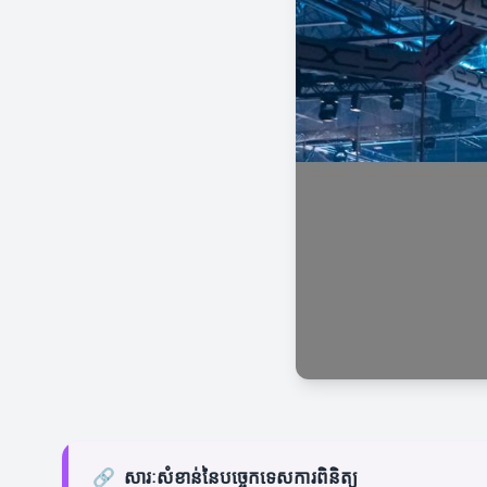
🔗
សារៈសំខាន់នៃបច្ចេកទេសការពិនិត្យ