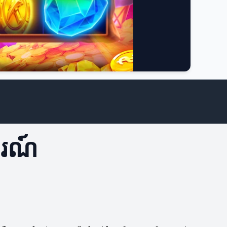
ការណ៍