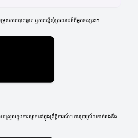
ម្រួលការបោះឆ្នោត ឬការស្នើសុំប្រយោជន៍ពីអ្នកទស្សនា។
្រួលក្នុងការស្នាក់នៅក្នុងព្រឹត្តិការណ៍។ ការប្រាស្រ័យទាក់ទងនឹង