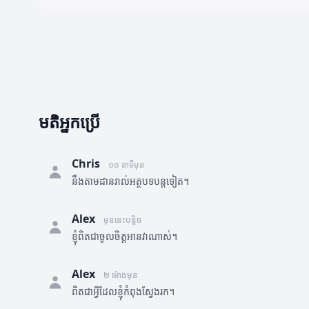
មតិអ្នកប្រើ
Chris
១០ នាទីមុន
នឹងតាមដានរាល់អត្ថបទបន្តទៀត។
Alex
មុននេះបន្តិច
ខ្ញុំពិតជាចូលចិត្តអានវាណាស់។
Alex
២ ម៉ោងមុន
ពិតជាអ្វីដែលខ្ញុំកំពុងស្វែងរក។