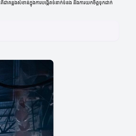
ន្លងសំខាន់ក្នុងការបង្កើតទំនាក់ទំនង និងការយកចិត្តទុកដាក់