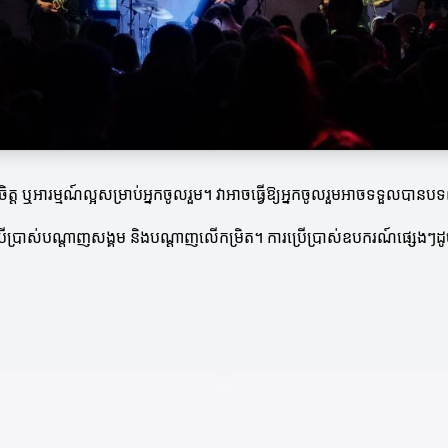
ត ឬអារម្មណ៍ល្អសម្រាប់អ្នកចូលរួម។ វាអាចធ្វើឱ្យអ្នកចូលរួមអាចទទួលបានបទពិ
តលើការប្រើប្រាស់បណ្តាញសង្គម និងបណ្ដាញលើកម្រិត។ ការប្រើប្រាស់ឧបករណ៍