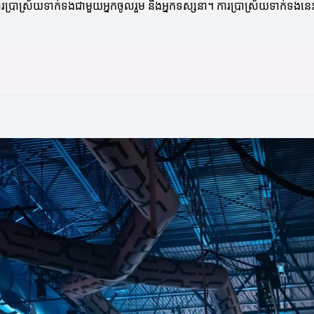
័យទាក់ទងជាមួយអ្នកចូលរួម និងអ្នកទស្សនា។ ការប្រាស្រ័យទាក់ទងនេះគឺជាគ