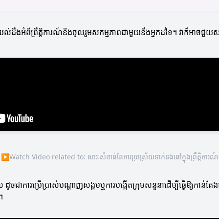
យល់ដឹងអំពីព្រឹត្តិការណ៍និងចូលរួមសកម្មភាពជាមួយនឹងអ្នកដទៃ។ វាក៏អាចជួយស
▶
Watch Video related to: សារៈសំខាន់នៃការប្រាស្រ័យទាក់ទងនៅក្នុងព្រឹត្តិការណ៍
ចជាការប្រើប្រាស់បណ្តាញសង្គមឬការបង្កើតក្រុមសន្ទនាដើម្បីធ្វើឱ្យកាន់តែងាយស
រ។