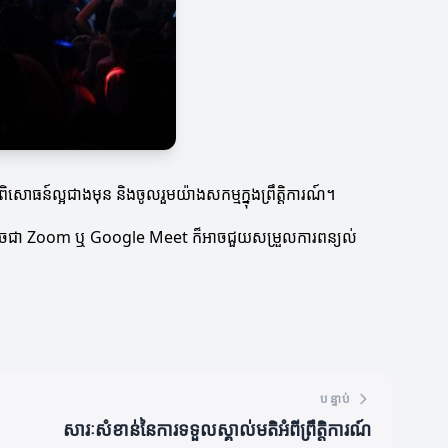
សោធន៍ល្អជាងមុន និងចូលរួមយ៉ាងសកម្មក្នុងព្រឹត្តិការណ៍។
ផ្សេងៗដូចជា Zoom ឬ Google Meet ក៏អាចជួយសម្រួលការពន្យល់
បន្ទាប់
សារៈសំខាន់នៃការទទួលស្គាល់មតិអំពីព្រឹត្តិការណ៍