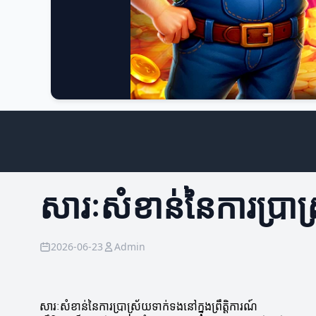
សារៈសំខាន់នៃការប្រាស្
2026-06-23
Admin
សារៈសំខាន់នៃការប្រាស្រ័យទាក់ទងនៅក្នុងព្រឹត្តិការណ៍