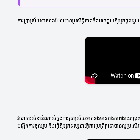
ការប្រាស្រ័យទាក់ទងដែលមានប្រសិទ្ធិភាពនឹងអាចជួយឱ្យអ្នកចូលរួម
វាជាការ​សំខាន់​ណាស់ក្នុងការប្រាស្រ័យទាក់ទងមានរាងភាពងាយស្រួល ដូ
បង្កើនការចូលរួម និងធ្វើឱ្យអ្នកទស្សនាធ្វើការប្រព្រឹត្តទៅបានល្អប្រសើ