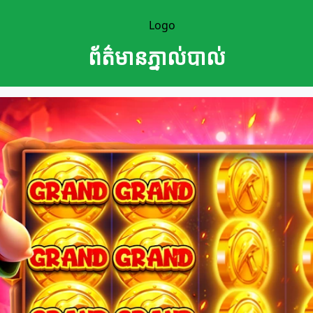
ព័ត៌មានភ្នាល់បាល់