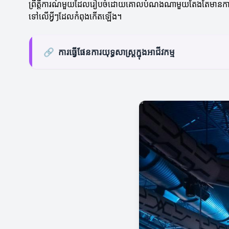
ព្រឹត្តិការណ៍មួយដែលរៀបចំដោយគោលបំណងណាមួយតែងតែមានការប្រាស្រ
ទៅលើអ្វីៗដែលកំពុងកើតឡើង។
🔗
ការធ្វើផែនការយុទ្ធសាស្ត្រ​ក្នុងអាជីវកម្ម