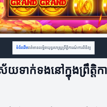
ទំព័រដើម
ពត៌មានលម្អិត
យុទ្ធសាស្ត្រ
ព្រឹត្តិការណ៍
ការពិនិត្យ
រ័យទាក់ទងនៅក្នុងព្រឹត្តិ