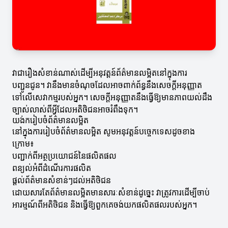
វាជារឿងសំខាន់ណាស់ដើម្បីអនុវត្តន៍ព័ត៌មានលម្អិតនៅក្នុងការ
បញ្ជូនជូន។ វានឹងមានចំណុចដែលអាចពាក់ព័ន្ធនឹងសេចក្ដីអនុញ្ញាត
ទៅលើសេវាកម្មរបស់អ្នក។ សេចក្ដីអនុញ្ញាតនឹងធ្វើឱ្យមានភាពយល់ដឹង
ច្បាស់លាស់ពីអ្វីដែលអតិថិជនអាចរំពឹងទុក។
យង់ករៀបចំព័ត៌មានលម្អិត
នៅក្នុងការរៀបចំព័ត៌មានលម្អិត សូមអនុវត្តន៍បច្ចេកទេសដូចខាង
ក្រោម៖
បញ្ជាក់ពីអត្ថប្រយោជន៍នៃផលិតផល
ពន្យល់អំពីដំណើរការផលិត
ផ្តល់ព័ត៌មានសំខាន់ៗដល់អតិថិជន
ដោយសារតែព័ត៌មានលម្អិតមានសារៈសំខាន់ដូច្នេះ វាត្រូវការដើម្បីចាប់
អារម្មណ៍ពីអតិថិជន និងធ្វើឱ្យពួកគេចង់យកផលិតផលរបស់អ្នក។