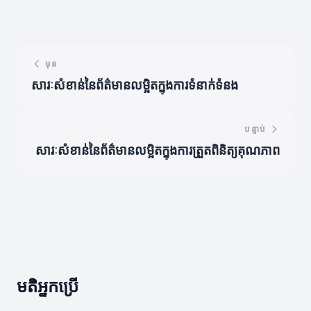
មុន
សារៈសំខាន់នៃព័ត៌មានលម្អិតក្នុងការទំនាក់ទំនង
បន្ទាប់
សារៈសំខាន់នៃព័ត៌មានលម្អិតក្នុងការត្រួតពិនិត្យគុណភាព
មតិអ្នកប្រើ