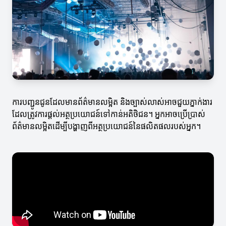
ការបញ្ជូនជូនដែលមានព័ត៌មានលម្អិត និងច្បាស់លាស់អាចជួយភ្នាក់ងារ
ដែលត្រូវការផ្តល់អត្ថប្រយោជន៍ទៅកាន់អតិថិជន។ អ្នកអាចប្រើប្រាស់
ព័ត៌មានលម្អិតដើម្បីបង្ហាញពីអត្ថប្រយោជន៍នៃផលិតផលរបស់អ្នក។