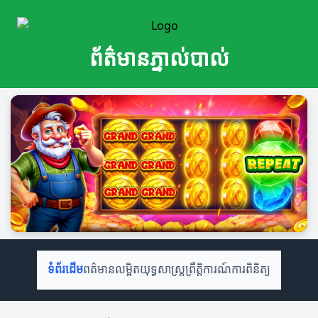
ព័ត៌មានភ្នាល់បាល់
ទំព័រដើម
ពត៌មានលម្អិត
យុទ្ធសាស្ត្រ
ព្រឹត្តិការណ៍
ការពិនិត្យ