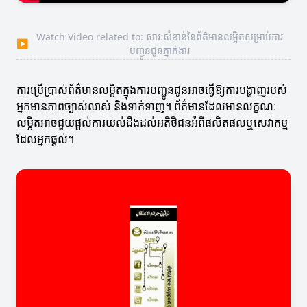
Watch Video related to: សារៈសំខាន់នៃព័ត៌មានលម្អិតសម្រាប់ការ
▶
បញ្ជូនជូនភ្នាក់ងារ
ការប្រើប្រាស់ព័ត៌មានលម្អិតក្នុងការបញ្ជូនជូនអាចធ្វើឱ្យការបង្ហាញរបស់
អ្នកមានភាពច្បាស់លាស់ និងទាក់ទាញ។ ព័ត៌មានដែលមានលក្ខណៈ
លម្អិតអាចជួយផ្តល់ការយល់ដឹងដល់អតិថិជនអំពីផលិតផលឬសេវាកម្ម
ដែលអ្នកផ្តល់។