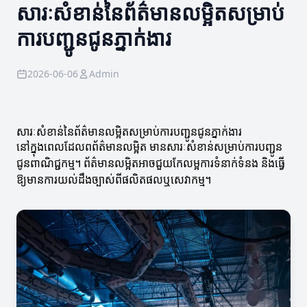
សារៈសំខាន់នៃព័ត៌មានលម្អិតសម្រាប់
ការបញ្ជូនជូនភ្នាក់ងារ
2026-06-06
Admin
សារៈសំខាន់នៃព័ត៌មានលម្អិតសម្រាប់ការបញ្ជូនជូនភ្នាក់ងារ
នៅក្នុងពេលដែលពព័ត៌មានលម្អិត មានសារៈសំខាន់សម្រាប់ការបញ្ជូន
ជូនពាណិជ្ជកម្ម។ ព័ត៌មានលម្អិតអាចជួយកែលម្អការទំនាក់ទំនង និងធ្វើ
ឱ្យមានការយល់ដឹងច្បាស់ពីផលិតផលឬសេវាកម្ម។