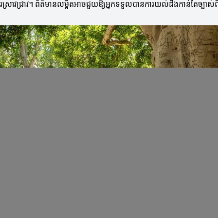
ការស្រាវជ្រាវ។ ព័ត៌មានលម្អិតអាចជួយឱ្យអ្នកទទួលបានការយល់ដឹងកាន់តែច្បាស់ព