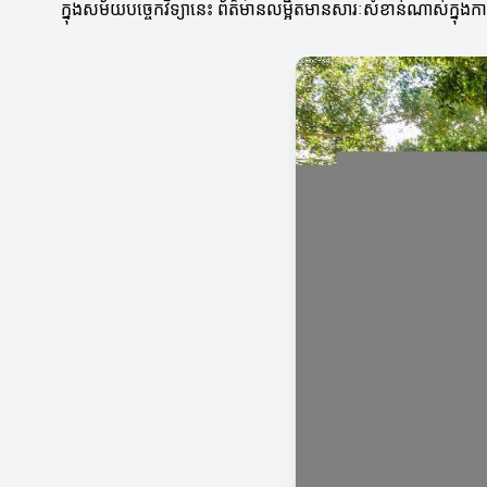
ក្នុងសម័យបច្ចេកវិទ្យានេះ ព័ត៌មានលម្អិតមានសារៈសំខាន់ណាស់ក្នុង