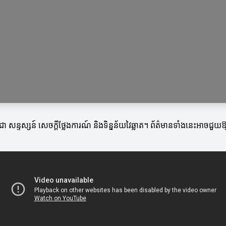
ូចជា សន្ទស្សន៍ សេចក្តីថ្លែងការណ៍ និងទិន្នន័យវៃឆ្លាត។ ព័ត៌មានទាំងនេះអាចជ