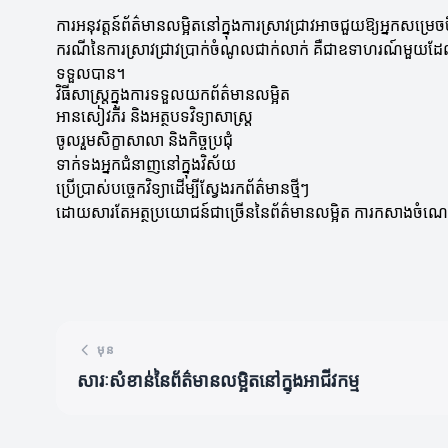
ការអនុវត្តន៍ព័ត៌មានលម្អិតនៅក្នុងការស្រាវជ្រាវអាចជួយឱ្យអ្នកសម្រេច
ករណីនៃការស្រាវជ្រាវប្រាក់ចំណូលជាក់លាក់ គឺជាឧទាហរណ៍មួយដែលអា
ទទួលបាន។
វិធីសាស្រ្តក្នុងការទទួលយកព័ត៌មានលម្អិត
អានសៀវភីរ និងអត្ថបទវិទ្យាសាស្រ្ត
ចូលរួមសិក្ខាសាលា និងកិច្ចប្រជុំ
ទាក់ទងអ្នកជំនាញនៅក្នុងវិស័យ
ប្រើប្រាស់បច្ចេកវិទ្យាដើម្បីស្វែងរកព័ត៌មានថ្មីៗ
ដោយសារតែអត្ថប្រយោជន៍ជាច្រើននៃព័ត៌មានលម្អិត ការកសាងចំណេះដឹងថ
មុន
សារៈសំខាន់នៃព័ត៌មានលម្អិតនៅក្នុងអាជីវកម្ម