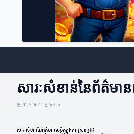
សារៈសំខាន់នៃព័ត៌មានលម
2026-06-14
Admin
សារៈសំខាន់នៃព័ត៌មានលម្អិតក្នុងការស្រាវជ្រាវ