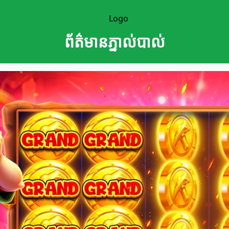
ព័ត៌មានភ្នាល់បាល់