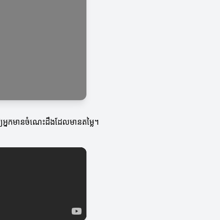
ួយឱ្យអ្នកមានចំណេះដឹងដែលមានតម្លៃ។