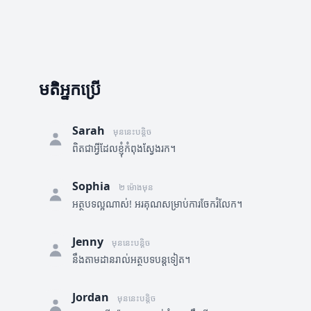
មតិអ្នកប្រើ
Sarah
មុននេះបន្តិច
ពិតជាអ្វីដែលខ្ញុំកំពុងស្វែងរក។
Sophia
២ ម៉ោងមុន
អត្ថបទល្អណាស់! អរគុណសម្រាប់ការចែករំលែក។
Jenny
មុននេះបន្តិច
នឹងតាមដានរាល់អត្ថបទបន្តទៀត។
Jordan
មុននេះបន្តិច