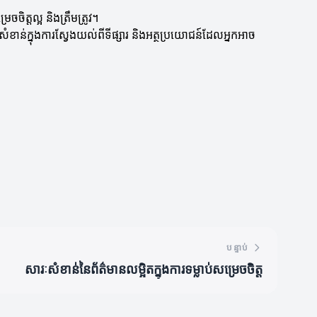
ចិត្តល្អ និងត្រឹមត្រូវ។
ាន់ក្នុងការស្វែងយល់ពីទីផ្សារ និងអត្ថប្រយោជន៍ដែលអ្នកអាច
បន្ទាប់
សារៈសំខាន់នៃព័ត៌មានលម្អិតក្នុងការទម្លាប់សម្រេចចិត្ត