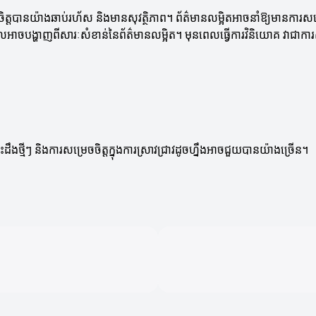
ចិត្តបានយ៉ាងឆាប់រហ័ស និងមានសុវត្ថិភាព។ ព័ត៌មានលម្អិតអាចនាំឱ្យមានការសម្រេច
ចបង្ហាញពីសារៈសំខាន់នៃព័ត៌មានលម្អិត។ មុនពេលធ្វើការវិនិយោគ វាជាការសំខ
្មីៗ និងការសម្រេចចិត្តក្នុងការស្រាវជ្រាវដូចហ្នឹងអាចជួយបានយ៉ាងច្រើន។