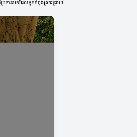
ីប្រធានបទដែលអ្នកកំពុងស្រាវជ្រាវ។