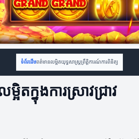
ទំព័រដើម
ពត៌មានលម្អិត
យុទ្ធសាស្ត្រ
ព្រឹត្តិការណ៍
ការពិនិត្យ
្អិតក្នុងការស្រាវជ្រាវ