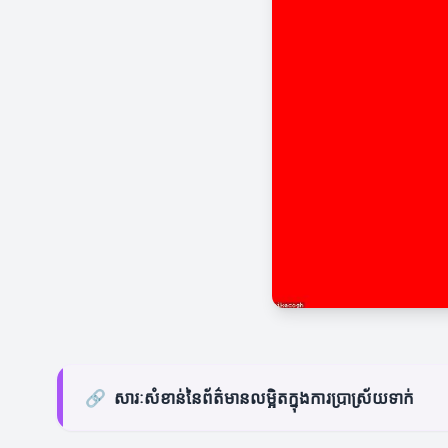
🔗
សារៈសំខាន់នៃព័ត៌មានលម្អិតក្នុងការប្រាស្រ័យទាក់