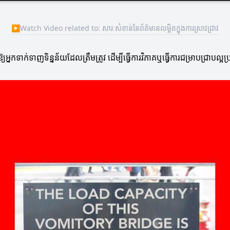
▶
Watch Video related to: សារៈសំខាន់នៃព័ត៌មានលម្អិតក្នុងការស្រាវជ្រាវ
នកទាក់ទាញទិន្នន័យដែលត្រឹមត្រូវ ដើម្បីធ្វើការវិភាគឬធ្វើការជម្រាបជ្រាបល្អប