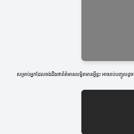
សម្រាប់អ្នកដែលចង់ដឹងថាព័ត៌មានលម្អិតមានអ្វីខ្លះ អាចរាប់បញ្ចូលដ