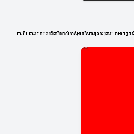
ការពិគ្រោះយោបល់គឺជាផ្នែកសំខាន់មួយនៃការស្រាវជ្រាវ។ វាអាចជួយឱ្យអ្